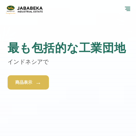
コ
メ
ン
テ
ニ
ン
ツ
ュ
へ
ス
最も包括的な工業団地
ー
キ
ッ
インドネシアで
プ
→
商品表示