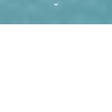
商品情報
ジャバベカ工業団地
The Jababeka Industrial Estate はコタジャバベカに位置し、
5,600 のタウンシップで、 Jababeka Tbk 株式会社によって設
立され、その中に工業団地、住宅地、及び商業地 域です。面積
が 1,700 ヘクタールである Jababeka Industrial Estate は製
造・工場・技 術向けのインドネシアの高級地域になります。