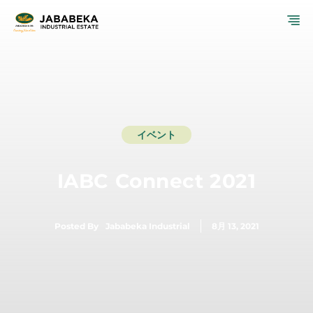
コ
メ
ン
テ
ニ
ン
ツ
ュ
へ
ス
ー
キ
ッ
イベント
プ
IABC Connect 2021
Posted By
Jababeka Industrial
8月 13, 2021