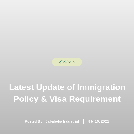
コ
ン
テ
メ
ン
ツ
ニ
へ
ス
ュ
キ
ッ
ー
イベント
プ
Latest Update of Immigration
Policy & Visa Requirement
Posted By
Jababeka Industrial
8月 19, 2021