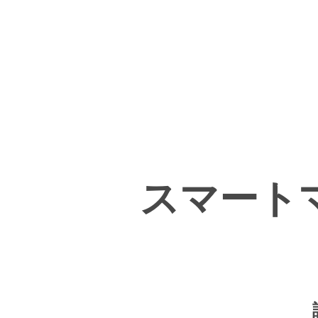
コ
ン
テ
メ
ン
ニ
ツ
へ
ュ
ス
キ
ー
ホーム
商品情報
商品の一覧
インフ
ッ
プ
スマート