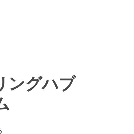
リングハブ
ム
る