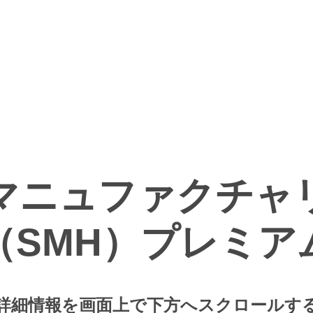
JA
EN
ラの一覧
設備
ニュース及びイベント
連絡先
ZH
KO
マニュファクチャ
ID
（SMH）プレミア
詳細情報を画面上で下方へスクロールす