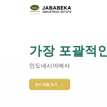
컨
텐
츠
로
건
너
뛰
기
가장 포괄적인
인도네시아에서
→
단지 제품 보기