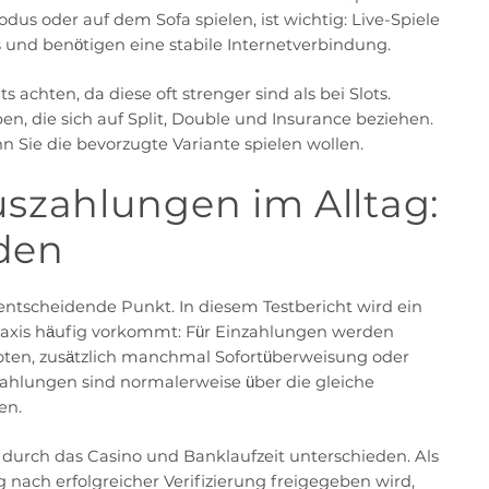
odus oder auf dem Sofa spielen, ist wichtig: Live-Spiele
 und benötigen eine stabile Internetverbindung.
ts achten, da diese oft strenger sind als bei Slots.
n, die sich auf Split, Double und Insurance beziehen.
n Sie die bevorzugte Variante spielen wollen.
szahlungen im Alltag:
den
entscheidende Punkt. In diesem Testbericht wird ein
 Praxis häufig vorkommt: Für Einzahlungen werden
oten, zusätzlich manchmal Sofortüberweisung oder
hlungen sind normalerweise über die gleiche
en.
 durch das Casino und Banklaufzeit unterschieden. Als
 nach erfolgreicher Verifizierung freigegeben wird,