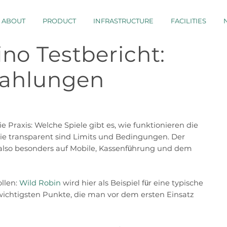
ABOUT
PRODUCT
INFRASTRUCTURE
FACILITIES
no Testbericht:
 Zahlungen
e Praxis: Welche Spiele gibt es, wie funktionieren die
ie transparent sind Limits und Bedingungen. Der
, also besonders auf Mobile, Kassenführung und dem
llen:
Wild Robin
wird hier als Beispiel für eine typische
 wichtigsten Punkte, die man vor dem ersten Einsatz