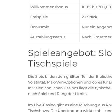
Willkommensbonus
100% bis 300,00
Freispiele
20 Stück
Bonusmix
Nur ein Angebot
Auszahlungsstatus
Nach Umsatz erf
Spieleangebot: Slo
Tischspiele
Die Slots bilden den größten Teil der Bibliothe
Volatilität, Max-Win-Optionen und ob es für Ei
In vielen ähnlichen Casinos liegt die typische
nach Spiel und Rang der Limits.
Im Live-Casino gibt es eine Mischung aus Rou
Tischshows. Die Übertragung wirkt stabil, un