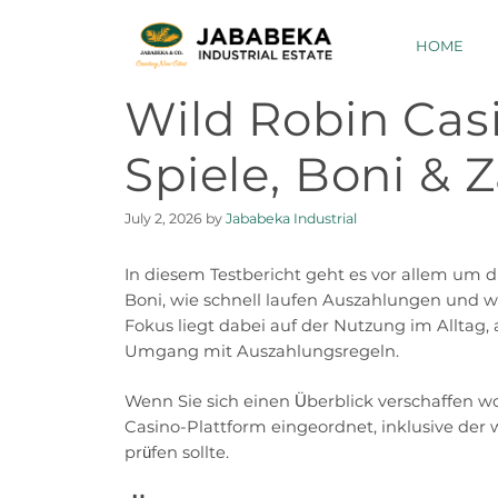
Skip
to
HOME
content
Wild Robin Casi
Spiele, Boni &
July 2, 2026
by
Jababeka Industrial
In diesem Testbericht geht es vor allem um di
Boni, wie schnell laufen Auszahlungen und w
Fokus liegt dabei auf der Nutzung im Alltag
Umgang mit Auszahlungsregeln.
Wenn Sie sich einen Überblick verschaffen wo
Casino-Plattform eingeordnet, inklusive der
prüfen sollte.