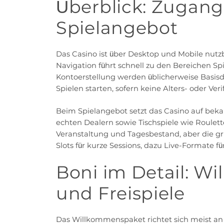
Überblick: Zugang
Spielangebot
Das Casino ist über Desktop und Mobile nutzb
Navigation führt schnell zu den Bereichen Sp
Kontoerstellung werden üblicherweise Basis
Spielen starten, sofern keine Alters- oder Veri
Beim Spielangebot setzt das Casino auf beka
echten Dealern sowie Tischspiele wie Roulett
Veranstaltung und Tagesbestand, aber die g
Slots für kurze Sessions, dazu Live-Formate f
Boni im Detail: 
und Freispiele
Das Willkommenspaket richtet sich meist a