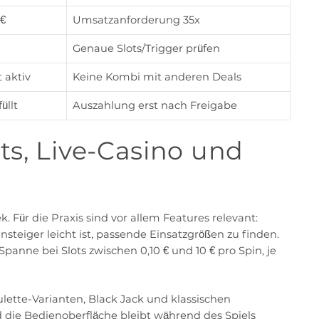
 €
Umsatzanforderung 35x
Genaue Slots/Trigger prüfen
 aktiv
Keine Kombi mit anderen Deals
üllt
Auszahlung erst nach Freigabe
ts, Live-Casino und
k. Für die Praxis sind vor allem Features relevant:
nsteiger leicht ist, passende Einsatzgrößen zu finden.
 Spanne bei Slots zwischen 0,10 € und 10 € pro Spin, je
lette-Varianten, Black Jack und klassischen
d die Bedienoberfläche bleibt während des Spiels