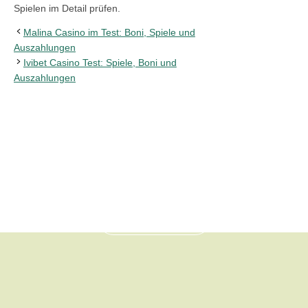
Spielen im Detail prüfen.
Malina Casino im Test: Boni, Spiele und
Auszahlungen
Ivibet Casino Test: Spiele, Boni und
Auszahlungen
Want to know more about our products?
Talk to us today!
CONTACT US