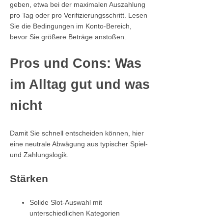
geben, etwa bei der maximalen Auszahlung
pro Tag oder pro Verifizierungsschritt. Lesen
Sie die Bedingungen im Konto-Bereich,
bevor Sie größere Beträge anstoßen.
Pros und Cons: Was
im Alltag gut und was
nicht
Damit Sie schnell entscheiden können, hier
eine neutrale Abwägung aus typischer Spiel-
und Zahlungslogik.
Stärken
Solide Slot-Auswahl mit
unterschiedlichen Kategorien