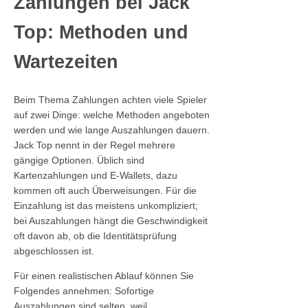
Zahlungen bei Jack
Top: Methoden und
Wartezeiten
Beim Thema Zahlungen achten viele Spieler
auf zwei Dinge: welche Methoden angeboten
werden und wie lange Auszahlungen dauern.
Jack Top nennt in der Regel mehrere
gängige Optionen. Üblich sind
Kartenzahlungen und E-Wallets, dazu
kommen oft auch Überweisungen. Für die
Einzahlung ist das meistens unkompliziert;
bei Auszahlungen hängt die Geschwindigkeit
oft davon ab, ob die Identitätsprüfung
abgeschlossen ist.
Für einen realistischen Ablauf können Sie
Folgendes annehmen: Sofortige
Auszahlungen sind selten, weil