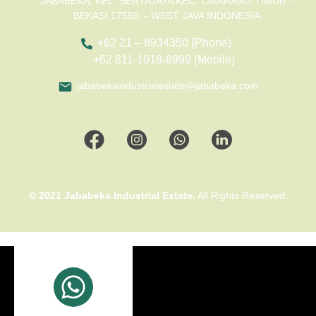
JABABEKA, KEL. SERTAJAYA KEC. CIKARANG TIMUR -
BEKASI 17550. - WEST JAVA INDONESIA
+62 21 – 8934350 (Phone)
+62 811-1018-8999 (Mobile)
jababekaindustrialestate@jababeka.com
© 2021 Jababeka Industrial Estate.
All Rights Reserved.