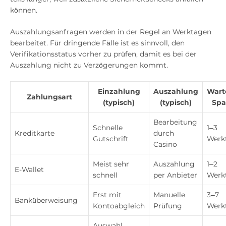
können.
Auszahlungsanfragen werden in der Regel an Werktagen
bearbeitet. Für dringende Fälle ist es sinnvoll, den
Verifikationsstatus vorher zu prüfen, damit es bei der
Auszahlung nicht zu Verzögerungen kommt.
Einzahlung
Auszahlung
Wart
Zahlungsart
(typisch)
(typisch)
Sp
Bearbeitung
Schnelle
1–3
Kreditkarte
durch
Gutschrift
Werk
Casino
Meist sehr
Auszahlung
1–2
E-Wallet
schnell
per Anbieter
Werk
Erst mit
Manuelle
3–7
Banküberweisung
Kontoabgleich
Prüfung
Werk
Auswahl