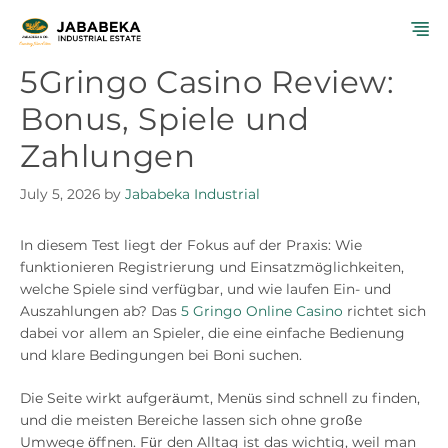
Skip
M
to
content
5Gringo Casino Review:
Bonus, Spiele und
Zahlungen
July 5, 2026
by
Jababeka Industrial
In diesem Test liegt der Fokus auf der Praxis: Wie
funktionieren Registrierung und Einsatzmöglichkeiten,
welche Spiele sind verfügbar, und wie laufen Ein- und
Auszahlungen ab? Das
5 Gringo Online Casino
richtet sich
dabei vor allem an Spieler, die eine einfache Bedienung
und klare Bedingungen bei Boni suchen.
Die Seite wirkt aufgeräumt, Menüs sind schnell zu finden,
und die meisten Bereiche lassen sich ohne große
Umwege öffnen. Für den Alltag ist das wichtig, weil man