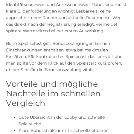
Identitätsnachweis und Adressnachweis. Dabei sind meist
klare Bildanforderungen wichtig: Lesbarkeit, keine
abgeschnittenen Ränder und aktuelle Dokumente. Wer
das direkt nach der Registrierung erledigt, vermeidet
spätere Wartezeiten bei der ersten Auszahlung.
Beim Spiel selbst gilt: Bonusbedingungen können
Einschränkungen enthalten, etwa bei maximalen
Einsätzen. Für kontrolliertes Spielen ist das sinnvoll, aber
man sollte vor dem Klick auf den Spielstart kurz prüfen,
ob der Slot für die Bonusauszahlung zählt.
Vorteile und mögliche
Nachteile im schnellen
Vergleich
Gute Übersicht in der Lobby und schnelle
Spielsuche
Klare Bonusstruktur mit nachvollziehbaren