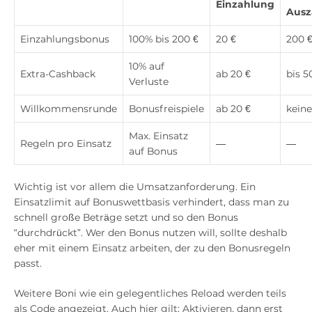
Einzahlung
Ausz
Einzahlungsbonus
100% bis 200 €
20 €
200 
10% auf
Extra-Cashback
ab 20 €
bis 5
Verluste
Willkommensrunde
Bonusfreispiele
ab 20 €
keine
Max. Einsatz
Regeln pro Einsatz
—
—
auf Bonus
Wichtig ist vor allem die Umsatzanforderung. Ein
Einsatzlimit auf Bonuswettbasis verhindert, dass man zu
schnell große Beträge setzt und so den Bonus
“durchdrückt”. Wer den Bonus nutzen will, sollte deshalb
eher mit einem Einsatz arbeiten, der zu den Bonusregeln
passt.
Weitere Boni wie ein gelegentliches Reload werden teils
als Code angezeigt. Auch hier gilt: Aktivieren, dann erst