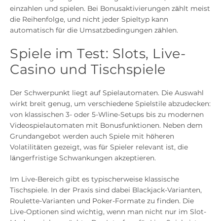
einzahlen und spielen. Bei Bonusaktivierungen zählt meist
die Reihenfolge, und nicht jeder Spieltyp kann
automatisch für die Umsatzbedingungen zählen.
Spiele im Test: Slots, Live-
Casino und Tischspiele
Der Schwerpunkt liegt auf Spielautomaten. Die Auswahl
wirkt breit genug, um verschiedene Spielstile abzudecken:
von klassischen 3- oder 5-Wline-Setups bis zu modernen
Videospielautomaten mit Bonusfunktionen. Neben dem
Grundangebot werden auch Spiele mit höheren
Volatilitäten gezeigt, was für Spieler relevant ist, die
längerfristige Schwankungen akzeptieren.
Im Live-Bereich gibt es typischerweise klassische
Tischspiele. In der Praxis sind dabei Blackjack-Varianten,
Roulette-Varianten und Poker-Formate zu finden. Die
Live-Optionen sind wichtig, wenn man nicht nur im Slot-