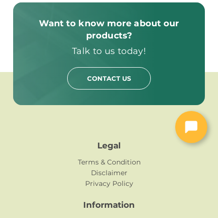
Want to know more about our
products?
Talk to us today!
CONTACT US
Legal
Terms & Condition
Disclaimer
Privacy Policy
Information