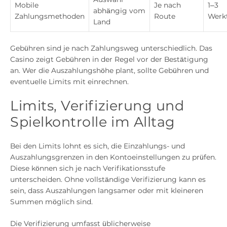
Mobile
Je nach
1–3
abhängig vom
Zahlungsmethoden
Route
Werk
Land
Gebühren sind je nach Zahlungsweg unterschiedlich. Das
Casino zeigt Gebühren in der Regel vor der Bestätigung
an. Wer die Auszahlungshöhe plant, sollte Gebühren und
eventuelle Limits mit einrechnen.
Limits, Verifizierung und
Spielkontrolle im Alltag
Bei den Limits lohnt es sich, die Einzahlungs- und
Auszahlungsgrenzen in den Kontoeinstellungen zu prüfen.
Diese können sich je nach Verifikationsstufe
unterscheiden. Ohne vollständige Verifizierung kann es
sein, dass Auszahlungen langsamer oder mit kleineren
Summen möglich sind.
Die Verifizierung umfasst üblicherweise