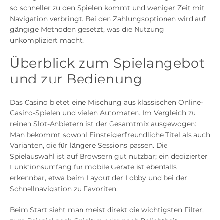
so schneller zu den Spielen kommt und weniger Zeit mit
Navigation verbringt. Bei den Zahlungsoptionen wird auf
gängige Methoden gesetzt, was die Nutzung
unkompliziert macht.
Überblick zum Spielangebot
und zur Bedienung
Das Casino bietet eine Mischung aus klassischen Online-
Casino-Spielen und vielen Automaten. Im Vergleich zu
reinen Slot-Anbietern ist der Gesamtmix ausgewogen:
Man bekommt sowohl Einsteigerfreundliche Titel als auch
Varianten, die für längere Sessions passen. Die
Spielauswahl ist auf Browsern gut nutzbar; ein dedizierter
Funktionsumfang für mobile Geräte ist ebenfalls
erkennbar, etwa beim Layout der Lobby und bei der
Schnellnavigation zu Favoriten.
Beim Start sieht man meist direkt die wichtigsten Filter,